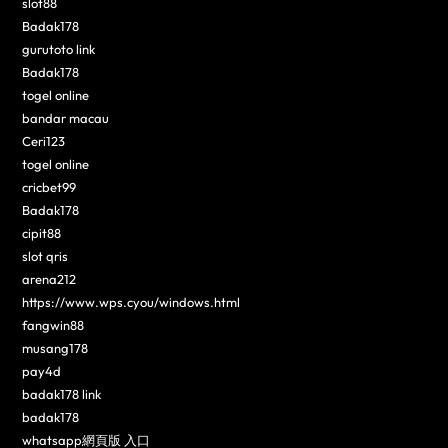
slot88
Badak178
gurutoto link
Badak178
togel online
bandar macau
Ceri123
togel online
cricbet99
Badak178
cipit88
slot qris
arena212
https://www.wps.cyou/windows.html
fangwin88
musang178
pay4d
badak178 link
badak178
whatsapp網頁版 入口