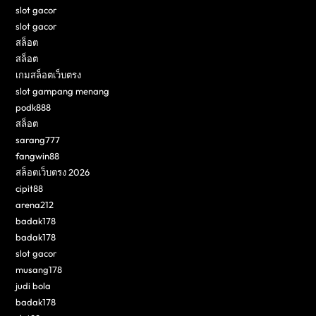
slot gacor
slot gacor
สล็อต
สล็อต
เกมสล็อตเว็บตรง
slot gampang menang
podk888
สล็อต
sarang777
fangwin88
สล็อตเว็บตรง 2026
cipit88
arena212
badak178
badak178
slot gacor
musang178
judi bola
badak178