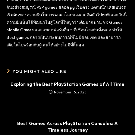
กันอย่างสมบูรณ์ PSP games
สล็อต pg เว็บตรง แตกหนัก
เคยเป็นจุด
เริ่มต้นของความฝันในการพกพาโลกของเกมติดตัวไปทุกที่ และวันนี้
ความฝันนั้นได้พัฒนาไปสู่โลกที่ใหญ่กว่าเดิมมาก ผ่าน VR Games,
Mobile Games และแพลตฟอร์มอื่น ๆ ที่เชื่อมโยงกันทั้งหมด ทำให้
Best games กลายเป็นประสบการณ์ที่ไม่มีขอบเขต และสามารถ
เติบโตไปพร้อมกับผู้เล่นได้อย่างไม่มีที่สิ้นสุด
YOU MIGHT ALSO LIKE
Exploring the Best PlayStation Games of All Time
November 16, 2025
Best Games Across PlayStation Consoles: A
Timeless Journey