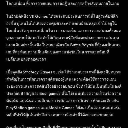
โลกเสมือน ทั้งการวางแผน การต่อสู้ และการสร้างสังคมภายในเกม
ในอีกมิติหนึ่ง VR Games ได้ยกระดับประสบการณ์นี้ไปสู่ระดับที่ลึก
ยิ่งขึ้น ผู้เล่นไม่ได้เพียงควบคุมตัวละคร แต่เหมือนหลุดเข้าไปอยู่ใน
โลกนั้นจริง ๆ การเคลื่อนไหว การมองเห็น และการตอบสนองทั้งหมด
ถูกออกแบบให้สมจริง ทำให้เกิดความรู้สึกที่แตกต่างจากการเล่นเกม
แบบเดิมอย่างสิ้นเชิง ในขณะเดียวกัน Battle Royale ก็ยังคงเป็นแนว
เกมที่สะท้อนความตื่นเต้นของการแข่งขันในสภาพแวดล้อมที่
เปลี่ยนแปลงตลอดเวลา
เมื่อพูดถึง Strategy Games จะเห็นได้ว่าเกมประเภทนี้ยังคงมีบทบาท
สำคัญในการพัฒนาความคิดของผู้เล่น เพราะต้องใช้การวางแผน
ระยะยาวและการตัดสินใจอย่างรอบคอบ ซึ่งทำให้มันเป็นหนึ่งในองค์
ประกอบสำคัญของ Best games ที่ไม่ได้เน้นเพียงความเร็วหรือความ
ตื่นเต้น แต่เน้นความลึกของการคิดและการวิเคราะห์ ขณะเดียวกัน
PlayStation games และ Mobile Games ก็ยังคงเป็นสองแพลตฟอร์ม
หลักที่ทำให้ผู้เล่นเข้าถึงประสบการณ์เหล่านี้ได้อย่างหลากหลาย
ท้ายที่สุด โลกของเกมคือพื้นที่ที่จินตนาการและเทคโนโลยีมาบรรจบ