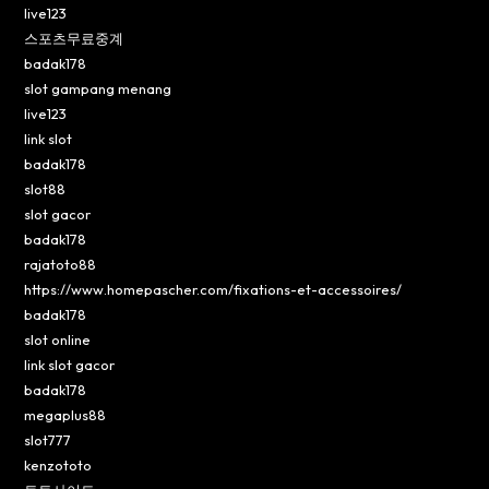
live123
스포츠무료중계
badak178
slot gampang menang
live123
link slot
badak178
slot88
slot gacor
badak178
rajatoto88
https://www.homepascher.com/fixations-et-accessoires/
badak178
slot online
link slot gacor
badak178
megaplus88
slot777
kenzototo