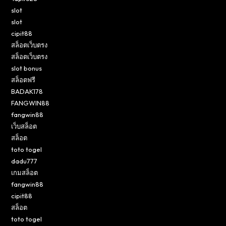
slot
slot
cipit88
สล็อตเว็บตรง
สล็อตเว็บตรง
slot bonus
สล็อตฟรี
BADAK178
FANGWIN88
fangwin88
เว็บสล็อต
สล็อต
toto togel
dadu777
เกมสล็อต
fangwin88
cipit88
สล็อต
toto togel