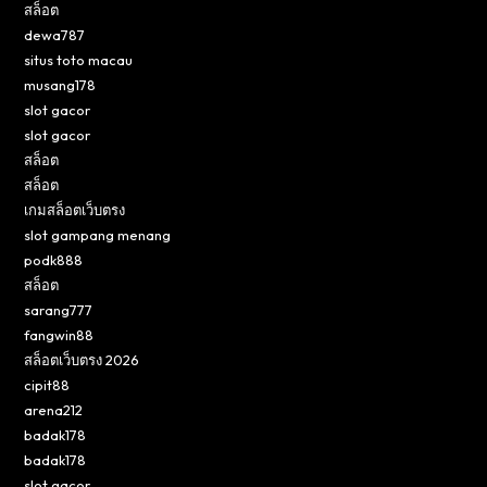
สล็อต
dewa787
situs toto macau
musang178
slot gacor
slot gacor
สล็อต
สล็อต
เกมสล็อตเว็บตรง
slot gampang menang
podk888
สล็อต
sarang777
fangwin88
สล็อตเว็บตรง 2026
cipit88
arena212
badak178
badak178
slot gacor