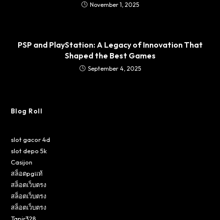
November 1, 2025
PSP and PlayStation: A Legacy of Innovation That
Shaped the Best Games
September 4, 2025
Blog Roll
slot gacor 4d
slot depo 5k
Casijon
สล็อตpgแท้
สล็อตเว็บตรง
สล็อตเว็บตรง
สล็อตเว็บตรง
Tapir328