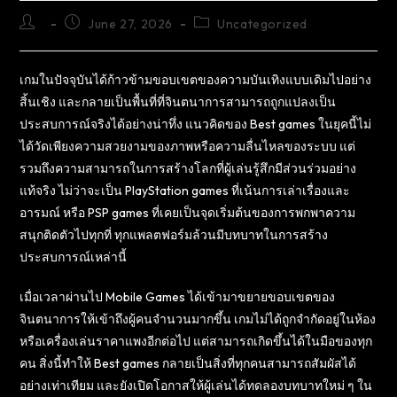
June 27, 2026
Uncategorized
เกมในปัจจุบันได้ก้าวข้ามขอบเขตของความบันเทิงแบบเดิมไปอย่าง
สิ้นเชิง และกลายเป็นพื้นที่ที่จินตนาการสามารถถูกแปลงเป็น
ประสบการณ์จริงได้อย่างน่าทึ่ง แนวคิดของ Best games ในยุคนี้ไม่
ได้วัดเพียงความสวยงามของภาพหรือความลื่นไหลของระบบ แต่
รวมถึงความสามารถในการสร้างโลกที่ผู้เล่นรู้สึกมีส่วนร่วมอย่าง
แท้จริง ไม่ว่าจะเป็น PlayStation games ที่เน้นการเล่าเรื่องและ
อารมณ์ หรือ PSP games ที่เคยเป็นจุดเริ่มต้นของการพกพาความ
สนุกติดตัวไปทุกที่ ทุกแพลตฟอร์มล้วนมีบทบาทในการสร้าง
ประสบการณ์เหล่านี้
เมื่อเวลาผ่านไป Mobile Games ได้เข้ามาขยายขอบเขตของ
จินตนาการให้เข้าถึงผู้คนจำนวนมากขึ้น เกมไม่ได้ถูกจำกัดอยู่ในห้อง
หรือเครื่องเล่นราคาแพงอีกต่อไป แต่สามารถเกิดขึ้นได้ในมือของทุก
คน สิ่งนี้ทำให้ Best games กลายเป็นสิ่งที่ทุกคนสามารถสัมผัสได้
อย่างเท่าเทียม และยังเปิดโอกาสให้ผู้เล่นได้ทดลองบทบาทใหม่ ๆ ใน