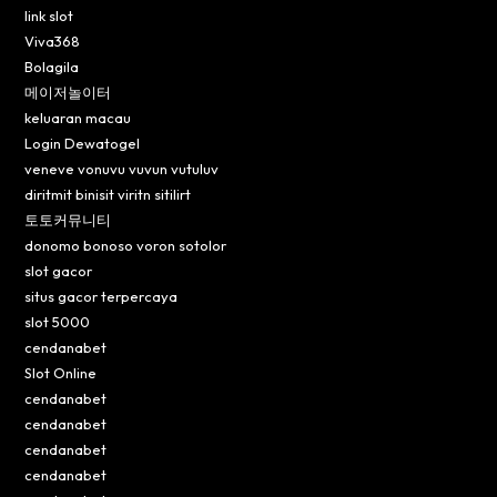
link slot
Viva368
Bolagila
메이저놀이터
keluaran macau
Login Dewatogel
veneve vonuvu vuvun vutuluv
diritmit binisit viritn sitilirt
토토커뮤니티
donomo bonoso voron sotolor
slot gacor
situs gacor terpercaya
slot 5000
cendanabet
Slot Online
cendanabet
cendanabet
cendanabet
cendanabet