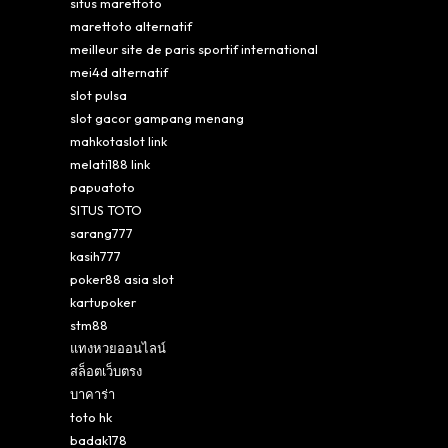
situs marettoto
marettoto alternatif
meilleur site de paris sportif international
mei4d alternatif
slot pulsa
slot gacor gampang menang
mahkotaslot link
melati188 link
papuatoto
SITUS TOTO
sarang777
kasih777
poker88 asia slot
kartupoker
stm88
แทงหวยออนไลน์
สล็อตเว็บตรง
บาคาร่า
toto hk
badak178