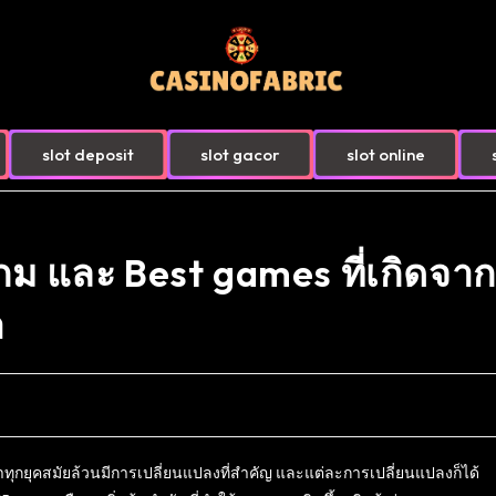
slot deposit
slot gacor
slot online
ม และ Best games ที่เกิดจา
า
ุกยุคสมัยล้วนมีการเปลี่ยนแปลงที่สำคัญ และแต่ละการเปลี่ยนแปลงก็ได้