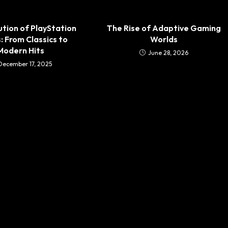
ution of PlayStation
The Rise of Adaptive Gaming
 From Classics to
Worlds
Modern Hits
June 28, 2026
December 17, 2025