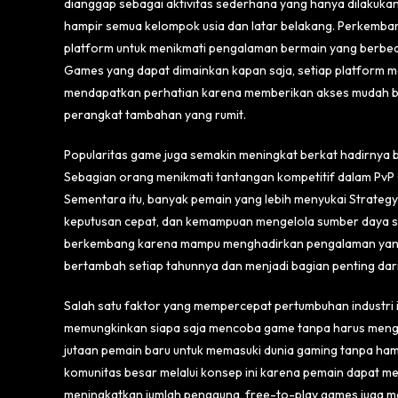
dianggap sebagai aktivitas sederhana yang hanya dilakukan
hampir semua kelompok usia dan latar belakang. Perkemba
platform untuk menikmati pengalaman bermain yang berbed
Games yang dapat dimainkan kapan saja, setiap platform me
mendapatkan perhatian karena memberikan akses mudah bag
perangkat tambahan yang rumit.
Popularitas game juga semakin meningkat berkat hadirnya
Sebagian orang menikmati tantangan kompetitif dalam Pv
Sementara itu, banyak pemain yang lebih menyukai Strat
keputusan cepat, dan kemampuan mengelola sumber daya se
berkembang karena mampu menghadirkan pengalaman yang be
bertambah setiap tahunnya dan menjadi bagian penting dari
Salah satu faktor yang mempercepat pertumbuhan industri i
memungkinkan siapa saja mencoba game tanpa harus menge
jutaan pemain baru untuk memasuki dunia gaming tanpa ha
komunitas besar melalui konsep ini karena pemain dapat men
meningkatkan jumlah pengguna, free-to-play games juga 