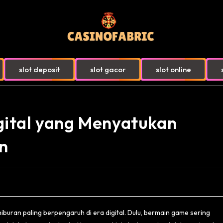
slot deposit
slot gacor
slot online
gital yang Menyatukan
n
iburan paling berpengaruh di era digital. Dulu, bermain game sering