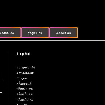
slot5000
togel-hk
About Us
Blog Roll
slot gacor 4d
slot depo 5k
Casijon
สล็อตpgแท้
สล็อตเว็บตรง
สล็อตเว็บตรง
สล็อตเว็บตรง
Tapir328