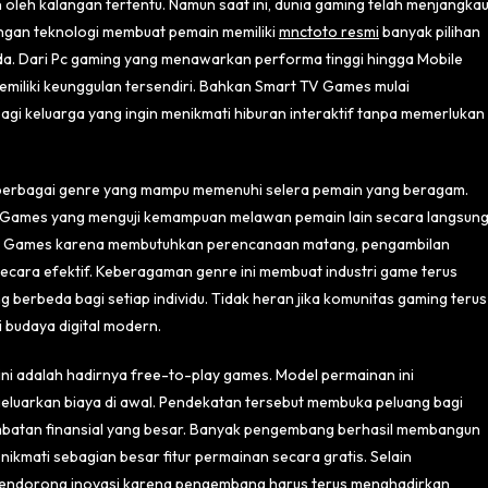
 oleh kalangan tertentu. Namun saat ini, dunia gaming telah menjangka
ngan teknologi membuat pemain memiliki
mnctoto resmi
banyak pilihan
a. Dari Pc gaming yang menawarkan performa tinggi hingga Mobile
miliki keunggulan tersendiri. Bahkan Smart TV Games mulai
i keluarga yang ingin menikmati hiburan interaktif tanpa memerlukan
 berbagai genre yang mampu memenuhi selera pemain yang beragam.
P Games yang menguji kemampuan melawan pemain lain secara langsung
egy Games karena membutuhkan perencanaan matang, pengambilan
cara efektif. Keberagaman genre ini membuat industri game terus
rbeda bagi setiap individu. Tidak heran jika komunitas gaming terus
 budaya digital modern.
ni adalah hadirnya free-to-play games. Model permainan ini
luarkan biaya di awal. Pendekatan tersebut membuka peluang bagi
mbatan finansial yang besar. Banyak pengembang berhasil membangun
ikmati sebagian besar fitur permainan secara gratis. Selain
mendorong inovasi karena pengembang harus terus menghadirkan