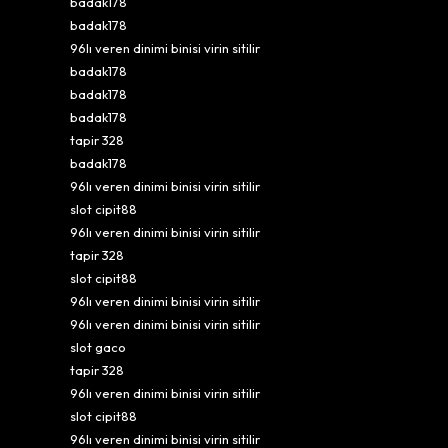
badak178
badak178
96lı veren dinimi binisi virin sitilir
badak178
badak178
badak178
tapir 328
badak178
96lı veren dinimi binisi virin sitilir
slot cipit88
96lı veren dinimi binisi virin sitilir
tapir 328
slot cipit88
96lı veren dinimi binisi virin sitilir
96lı veren dinimi binisi virin sitilir
slot gaco
tapir 328
96lı veren dinimi binisi virin sitilir
slot cipit88
96lı veren dinimi binisi virin sitilir