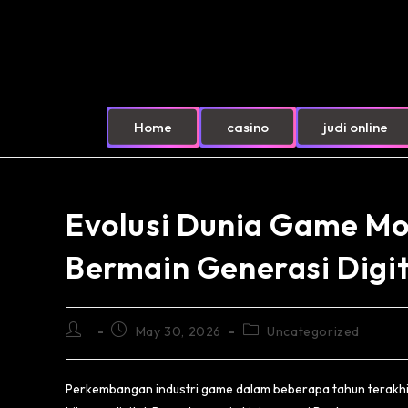
Home
casino
judi online
Evolusi Dunia Game M
Bermain Generasi Digit
May 30, 2026
Uncategorized
Perkembangan industri game dalam beberapa tahun terakhi