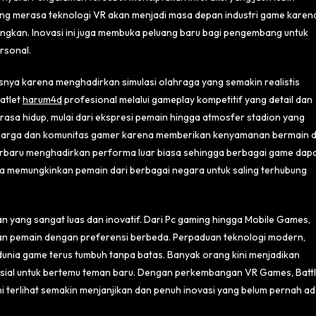
ang merasa teknologi VR akan menjadi masa depan industri game karen
ngkan. Inovasi ini juga membuka peluang baru bagi pengembang untuk
rsonal.
asnya karena menghadirkan simulasi olahraga yang semakin realistis
atlet
harum4d
profesional melalui gameplay kompetitif yang detail dan
asa hidup, mulai dari ekspresi pemain hingga atmosfer stadion yang
keluarga dan komunitas gamer karena memberikan kenyamanan bermain d
i terbaru menghadirkan performa luar biasa sehingga berbagai game dap
 juga memungkinkan pemain dari berbagai negara untuk saling terhubung
n yang sangat luas dan inovatif. Dari Pc gaming hingga Mobile Games,
aan pemain dengan preferensi berbeda. Perpaduan teknologi modern,
dunia game terus tumbuh tanpa batas. Banyak orang kini menjadikan
osial untuk bertemu teman baru. Dengan perkembangan VR Games, Batt
ini terlihat semakin menjanjikan dan penuh inovasi yang belum pernah a