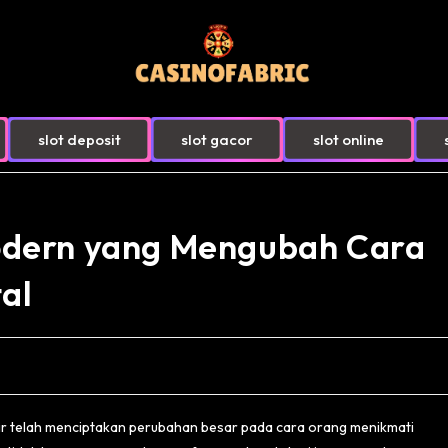
slot deposit
slot gacor
slot online
odern yang Mengubah Cara
al
r telah menciptakan perubahan besar pada cara orang menikmati