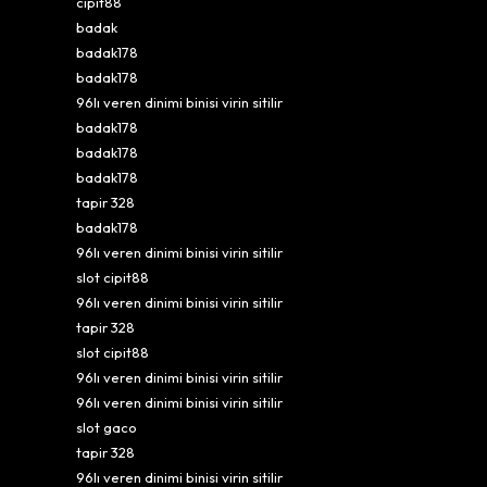
cipit88
badak
badak178
badak178
96lı veren dinimi binisi virin sitilir
badak178
badak178
badak178
tapir 328
badak178
96lı veren dinimi binisi virin sitilir
slot cipit88
96lı veren dinimi binisi virin sitilir
tapir 328
slot cipit88
96lı veren dinimi binisi virin sitilir
96lı veren dinimi binisi virin sitilir
slot gaco
tapir 328
96lı veren dinimi binisi virin sitilir