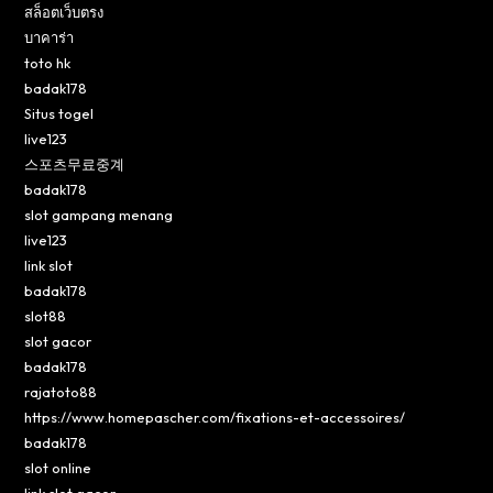
สล็อตเว็บตรง
บาคาร่า
toto hk
badak178
Situs togel
live123
스포츠무료중계
badak178
slot gampang menang
live123
link slot
badak178
slot88
slot gacor
badak178
rajatoto88
https://www.homepascher.com/fixations-et-accessoires/
badak178
slot online
link slot gacor