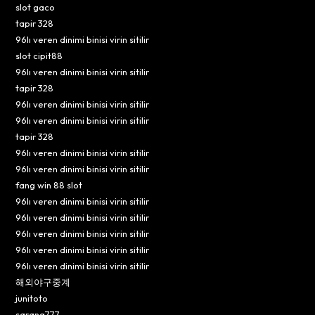
slot gaco
tapir 328
96lı veren dinimi binisi virin sitilir
slot cipit88
96lı veren dinimi binisi virin sitilir
tapir 328
96lı veren dinimi binisi virin sitilir
96lı veren dinimi binisi virin sitilir
tapir 328
96lı veren dinimi binisi virin sitilir
96lı veren dinimi binisi virin sitilir
fang win 88 slot
96lı veren dinimi binisi virin sitilir
96lı veren dinimi binisi virin sitilir
96lı veren dinimi binisi virin sitilir
96lı veren dinimi binisi virin sitilir
96lı veren dinimi binisi virin sitilir
해외야구중계
junitoto
sarang777