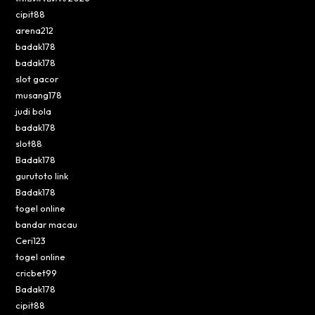
cipit88
arena212
badak178
badak178
slot gacor
musang178
judi bola
badak178
slot88
Badak178
gurutoto link
Badak178
togel online
bandar macau
Ceri123
togel online
cricbet99
Badak178
cipit88