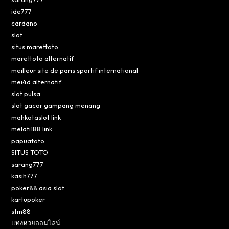
ide777
cardano
slot
situs marettoto
marettoto alternatif
meilleur site de paris sportif international
mei4d alternatif
slot pulsa
slot gacor gampang menang
mahkotaslot link
melati188 link
papuatoto
SITUS TOTO
sarang777
kasih777
poker88 asia slot
kartupoker
stm88
แทงหวยออนไลน์