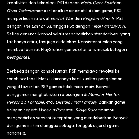
kreativitas dan teknologi. PS1 dengan
Metal Gear Solid
dan
Gran Turismo
memperkenalkan sinematik dalam game, PS2
memperluasnya lewat
God of War
dan
Kingdom Hearts
, PS3
dengan
The Last of Us
, hingga PS5 dengan
Final Fantasy XVI
.
Setiap generasi konsol selalu menghadirkan standar baru yang
tak hanya ditiru, tapi juga diidolakan. Konsistensi inilah yang
membuat banyak PlayStation games otomatis masuk kategori
best games
.
Berbeda dengan konsol rumah, PSP membawa revolusi ke
ranah portabel. Meski ukurannya kecil, kualitas pengalaman
yang ditawarkan PSP games tidak main-main. Banyak
penggemar menghabiskan ratusan jam di
Monster Hunter
,
Persona 3 Portable
, atau
Dissidia Final Fantasy
. Bahkan game
balapan seperti
Wipeout Pure
atau
Ridge Racer
mampu
menghadirkan sensasi kecepatan yang mendebarkan. Banyak
dari game ini kini dianggap sebagai tonggak sejarah game
handheld.