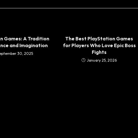
on Games: A Tradition
The Best PlayStation Games
ence and Imagination
for Players Who Love Epic Boss
Fights
eptember 30, 2025
January 25, 2026