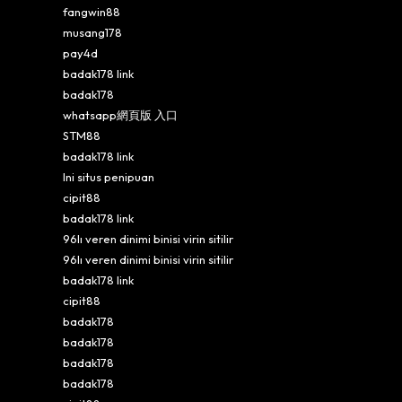
fangwin88
musang178
pay4d
badak178 link
badak178
whatsapp網頁版 入口
STM88
badak178 link
Ini situs penipuan
cipit88
badak178 link
96lı veren dinimi binisi virin sitilir
96lı veren dinimi binisi virin sitilir
badak178 link
cipit88
badak178
badak178
badak178
badak178