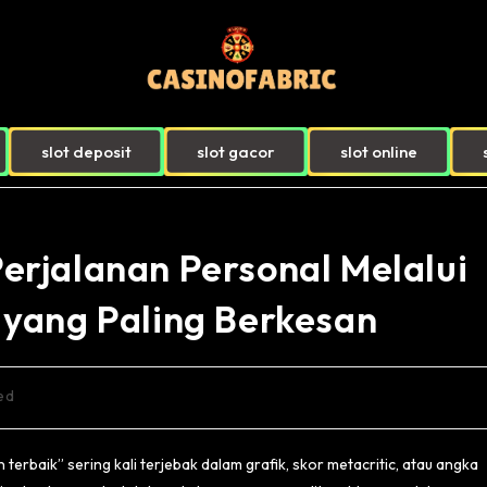
slot deposit
slot gacor
slot online
erjalanan Personal Melalui
 yang Paling Berkesan
ed
terbaik” sering kali terjebak dalam grafik, skor metacritic, atau angka