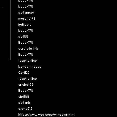
badak178
badak178
slot gacor
musang178
judi bola
badak178
slot88
Badak178
gurutoto link
Badak178
togel online
bandar macau
Ceri123
togel online
cricbet99
Badak178
cipit88
slot qris
arena212
https://www.wps.cyou/windows.html