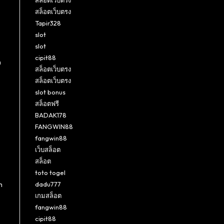
สล็อตเว็บตรง
Tapir328
slot
slot
cipit88
h
สล็อตเว็บตรง
สล็อตเว็บตรง
slot bonus
สล็อตฟรี
BADAK178
FANGWIN88
fangwin88
เว็บสล็อต
สล็อต
toto togel
n
dadu777
เกมสล็อต
fangwin88
cipit88