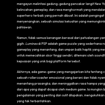
mengayun melintasi gedung-gedung pencakar langit New York 
kelincahan gameplay, dan rasa menghormati yang mendala
superhero terbaik yang pernah dibuat. Ini adalah pengingat
menyenangkan, sebuah simulasi kekuatan yang memungkinkan
pahlawan.
Namun, tidak semua kenangan berasal dari petualangan yan
gigih.
Lumines
di PSP adalah game puzzle yang sederhana n
gameplay yang menantang, dan umpan balik haptik yang me
untuk memecahkan skor tinggi sendiri, ditemani oleh soun
kepuasan yang unik bagi platform tersebut.
Akhirnya, ada game-game yang mengajarkan kita tentang c
sebuah rollercoaster emosional yang berani dan tidak nyama
menantang prasangka, dan meninggalkan rasa hampa yang 
dari apa yang dapat dicapai oleh medium game. Ia mungkin 
pengalaman yang penting dan sulit dilupakan, mengukuhkan
yang tak terbantahkan.