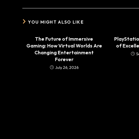
YOU MIGHT ALSO LIKE
The Future of Immersive
PlayStati
Gaming: How Virtual Worlds Are
of Excell
Changing Entertainment
S
Forever
July 26, 2026