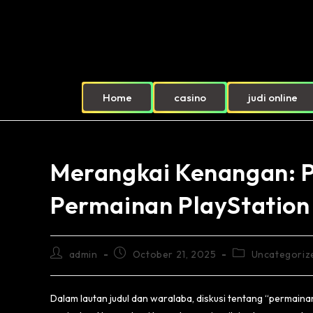
Home
casino
judi online
Merangkai Kenangan: P
Permainan PlayStation
admin
October 21, 2025
Uncategoriz
Dalam lautan judul dan waralaba, diskusi tentang “permainan 