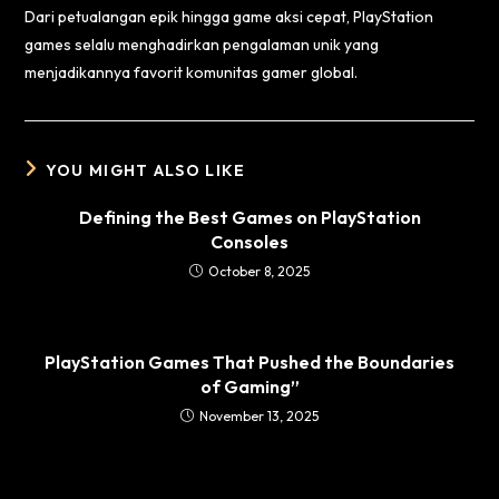
Dari petualangan epik hingga game aksi cepat, PlayStation
games selalu menghadirkan pengalaman unik yang
menjadikannya favorit komunitas gamer global.
YOU MIGHT ALSO LIKE
Defining the Best Games on PlayStation
Consoles
October 8, 2025
PlayStation Games That Pushed the Boundaries
of Gaming”
November 13, 2025