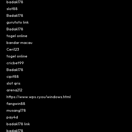
badak178
slot88
Badak178
gurutoto link
Badak178
togel online
bandar macau
Ceri123
togel online
cricbet99
Badak178
cipit88
slot qris
arena212
https://www.wps.cyou/windows.html
fangwin88
musang178
pay4d
badak178 link
badak178