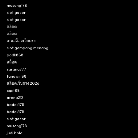
musang178
slot gacor
slot gacor
สล็อต
สล็อต
เกมสล็อตเว็บตรง
slot gampang menang
podk888
สล็อต
sarang777
fangwin88
สล็อตเว็บตรง 2026
cipit88
arena212
badak178
badak178
slot gacor
musang178
judi bola