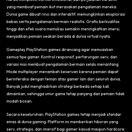
yang membuat pemain ikut merasakan pengalaman mereka.
Dunia game dibuat rinci dan interaktif, memungkinkan eksplorasi
bebas serta pengalaman bermain realistis. Grafis berkualitas
tinggi dan efek suara memukau semakin meningkatkan imersi,
menjadikan pemain seakan berada di dunia virtual nyata.
Gameplay PlayStation games dirancang agar memuaskan
semua tipe gamer. Kontrol responsif, pertarungan seru, dan
variasi misi membuat pengalaman bermain selalu menantang.
Mode multiplayer menambah keseruan karena pemain dapat
berinteraksi dengan teman atau gamer lain dari seluruh dunia.
Banyak judul menghadirkan strategi berbeda setiap kali
dimainkan, sehingga umur game tetap panjang dan pemain tidak
mudah bosan.
Secara keseluruhan, PlayStation games tetap menjadi standar
emas di dunia gaming. Platform ini memberikan hiburan yang
seru, strategis, dan imersif bagi gamer kasual maupun hardcore.