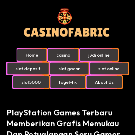
Home
casino
judi online
slot deposit
slot gacor
slot online
slot5000
togel-hk
About Us
PlayStation Games Terbaru
Memberikan Grafis Memukau
Dan Petualangan Seru Gamer