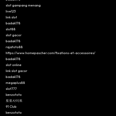
slot gampang menang
live123
link slot
badak178
slot88
slot gacor
badak178
rajatoto88
https://www.homepascher.com/fixations-et-accessoires/
badak178
slot online
link slot gacor
badak178
megaplus88
slot777
kenzototo
토토사이트
91 Club
kenzototo