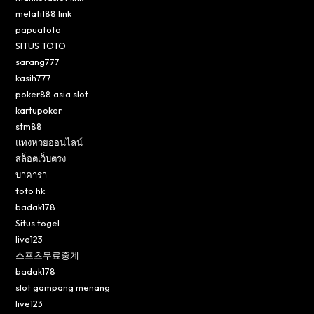
melati188 link
papuatoto
SITUS TOTO
sarang777
kasih777
poker88 asia slot
kartupoker
stm88
แทงหวยออนไลน์
สล็อตเว็บตรง
บาคาร่า
toto hk
badak178
Situs togel
live123
스포츠무료중계
badak178
slot gampang menang
live123