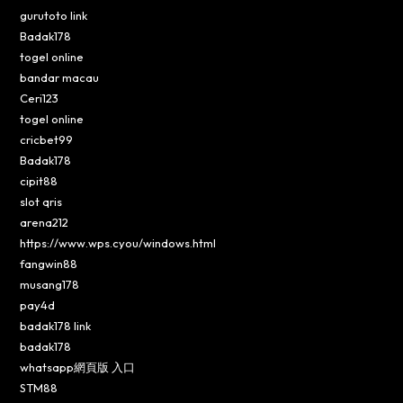
gurutoto link
Badak178
togel online
bandar macau
Ceri123
togel online
cricbet99
Badak178
cipit88
slot qris
arena212
https://www.wps.cyou/windows.html
fangwin88
musang178
pay4d
badak178 link
badak178
whatsapp網頁版 入口
STM88