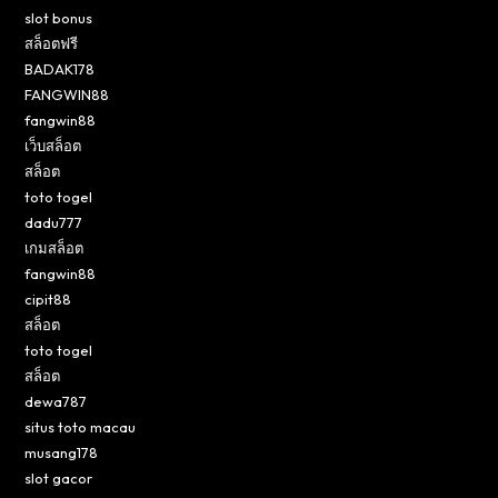
slot bonus
สล็อตฟรี
BADAK178
FANGWIN88
fangwin88
เว็บสล็อต
สล็อต
toto togel
dadu777
เกมสล็อต
fangwin88
cipit88
สล็อต
toto togel
สล็อต
dewa787
situs toto macau
musang178
slot gacor