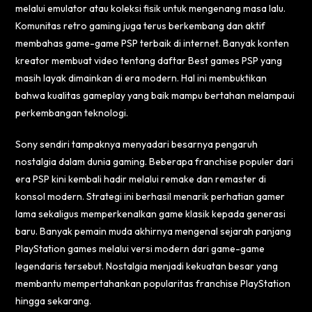
melalui emulator atau koleksi fisik untuk mengenang masa lalu.
Komunitas retro gaming juga terus berkembang dan aktif
membahas game-game PSP terbaik di internet. Banyak konten
kreator membuat video tentang daftar Best games PSP yang
masih layak dimainkan di era modern. Hal ini membuktikan
bahwa kualitas gameplay yang baik mampu bertahan melampaui
perkembangan teknologi.
Sony sendiri tampaknya menyadari besarnya pengaruh
nostalgia dalam dunia gaming. Beberapa franchise populer dari
era PSP kini kembali hadir melalui remake dan remaster di
konsol modern. Strategi ini berhasil menarik perhatian gamer
lama sekaligus memperkenalkan game klasik kepada generasi
baru. Banyak pemain muda akhirnya mengenal sejarah panjang
PlayStation games melalui versi modern dari game-game
legendaris tersebut. Nostalgia menjadi kekuatan besar yang
membantu mempertahankan popularitas franchise PlayStation
hingga sekarang.