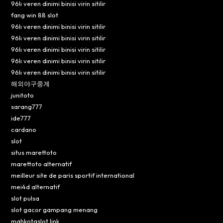
96lı veren dinimi binisi virin sitilir
fang win 88 slot
96lı veren dinimi binisi virin sitilir
96lı veren dinimi binisi virin sitilir
96lı veren dinimi binisi virin sitilir
96lı veren dinimi binisi virin sitilir
96lı veren dinimi binisi virin sitilir
해외야구중계
junitoto
sarang777
ide777
cardano
slot
situs marettoto
marettoto alternatif
meilleur site de paris sportif international
mei4d alternatif
slot pulsa
slot gacor gampang menang
mahkotaslot link