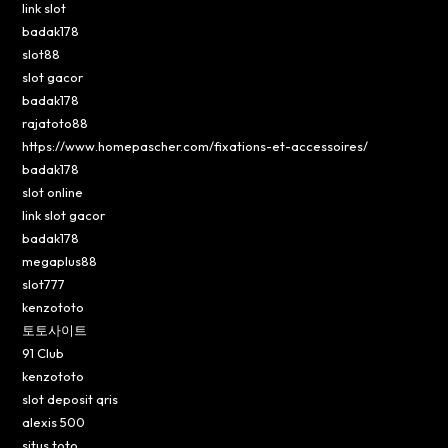
link slot
badak178
slot88
slot gacor
badak178
rajatoto88
https://www.homepascher.com/fixations-et-accessoires/
badak178
slot online
link slot gacor
badak178
megaplus88
slot777
kenzototo
토토사이트
91 Club
kenzototo
slot deposit qris
alexis 500
situs toto