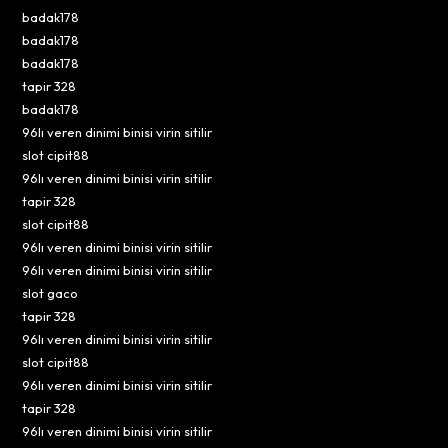
badak178
badak178
badak178
tapir 328
badak178
96lı veren dinimi binisi virin sitilir
slot cipit88
96lı veren dinimi binisi virin sitilir
tapir 328
slot cipit88
96lı veren dinimi binisi virin sitilir
96lı veren dinimi binisi virin sitilir
slot gaco
tapir 328
96lı veren dinimi binisi virin sitilir
slot cipit88
96lı veren dinimi binisi virin sitilir
tapir 328
96lı veren dinimi binisi virin sitilir