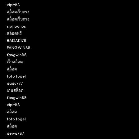
cipit88
สล็อตเว็บตรง
สล็อตเว็บตรง
slot bonus
สล็อตฟรี
BADAK178
FANGWIN88
fangwin88
เว็บสล็อต
สล็อต
toto togel
dadu777
เกมสล็อต
fangwin88
cipit88
สล็อต
toto togel
สล็อต
dewa787