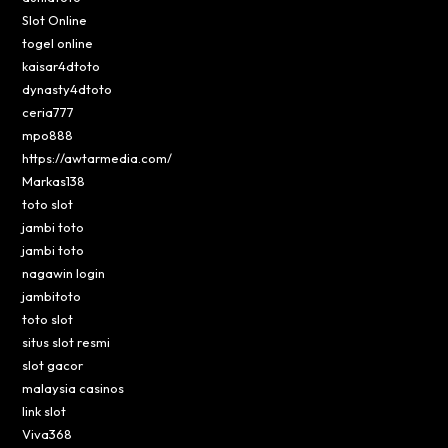
Slot Online
togel online
kaisar4dtoto
dynasty4dtoto
ceria777
mpo888
https://awtarmedia.com/
Markas138
toto slot
jambi toto
jambi toto
nagawin login
jambitoto
toto slot
situs slot resmi
slot gacor
malaysia casinos
link slot
Viva368