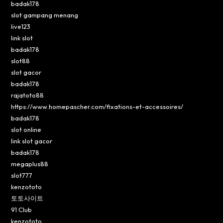
badak178
slot gampang menang
live123
link slot
badak178
slot88
slot gacor
badak178
rajatoto88
https://www.homepascher.com/fixations-et-accessoires/
badak178
slot online
link slot gacor
badak178
megaplus88
slot777
kenzototo
토토사이트
91 Club
kenzototo