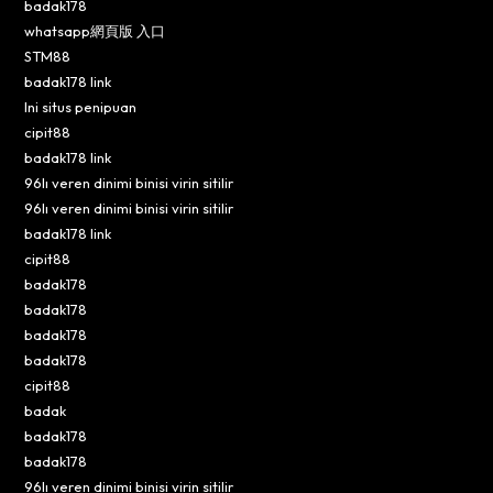
badak178
whatsapp網頁版 入口
STM88
badak178 link
Ini situs penipuan
cipit88
badak178 link
96lı veren dinimi binisi virin sitilir
96lı veren dinimi binisi virin sitilir
badak178 link
cipit88
badak178
badak178
badak178
badak178
cipit88
badak
badak178
badak178
96lı veren dinimi binisi virin sitilir