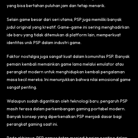
yang bisa bertahan puluhan jam dan tetap menarik.
Selain game besar dari seri utama, PSP juga memiliki banyak
judul original yang kreatif. Game-game ini sering menghadirkan
ide baru yang tidak ditemukan di platform lain, memperkuat
identitas unik PSP dalam industri game.
Faktor nostalgia juga sangat kuat dalam komunitas PSP. Banyak
pemain kembali memainkan game lama melalui emulator atau
perangkat modern untuk menghidupkan kembali pengalaman
masa kecil mereka. Ini menunjukkan bahwa nilai emosional game
sangat penting.
Walaupun sudah digantikan oleh teknologi baru, pengaruh PSP
masih terasa dalam perkembangan gaming portabel modern.
Banyak konsep yang diperkenalkan PSP menjadi dasar bagi
perangkat gaming saat ini.
Pada akhirnya, PSP games tetap menjadi bagian penting dalam