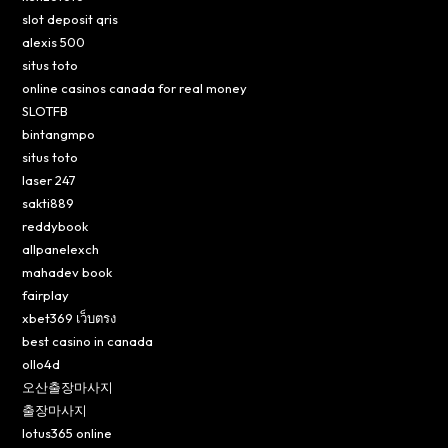
slot deposit qris
alexis 500
situs toto
online casinos canada for real money
SLOTFB
bintangmpo
situs toto
laser 247
sakti889
reddybook
allpanelexch
mahadev book
fairplay
xbet369 เว็บตรง
best casino in canada
ollo4d
오산출장마사지
출장마사지
lotus365 online