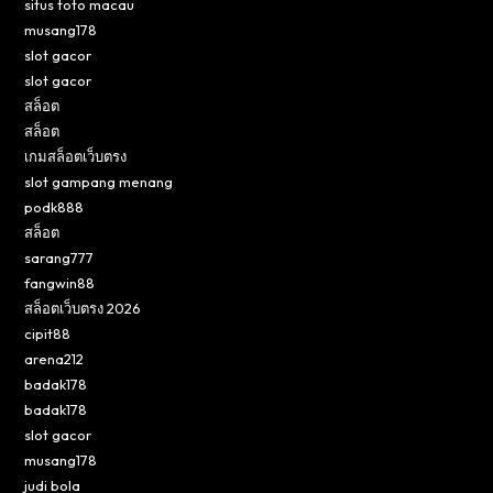
situs toto macau
musang178
slot gacor
slot gacor
สล็อต
สล็อต
เกมสล็อตเว็บตรง
slot gampang menang
podk888
สล็อต
sarang777
fangwin88
สล็อตเว็บตรง 2026
cipit88
arena212
badak178
badak178
slot gacor
musang178
judi bola