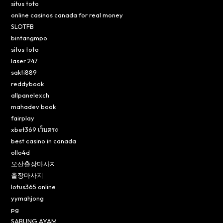
situs toto
online casinos canada for real money
SLOTFB
bintangmpo
situs toto
laser 247
sakti889
reddybook
allpanelexch
mahadev book
fairplay
xbet369 เว็บตรง
best casino in canada
ollo4d
오산출장마사지
출장마사지
lotus365 online
yymahjong
pg
SABUNG AYAM