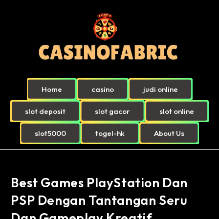
Home
casino
judi online
slot deposit
slot gacor
slot online
slot5000
togel-hk
About Us
Best Games PlayStation Dan
PSP Dengan Tantangan Seru
Dan Gameplay Kreatif