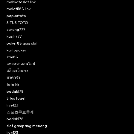
mahkotaslot link
melati188 link
papuatoto
SITUS TOTO
sarang777
kasih777
poker88 asia slot
kartupoker
stm88
แทงหวยออนไลน์
สล็อตเว็บตรง
บาคาร่า
toto hk
badak178
Situs togel
live123
스포츠무료중계
badak178
slot gampang menang
live123