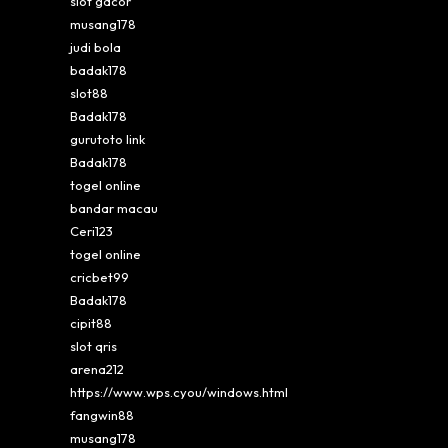
slot gacor
musang178
judi bola
badak178
slot88
Badak178
gurutoto link
Badak178
togel online
bandar macau
Ceri123
togel online
cricbet99
Badak178
cipit88
slot qris
arena212
https://www.wps.cyou/windows.html
fangwin88
musang178