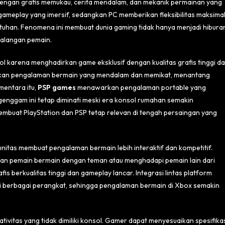
engan grafis memukau, cerita mendalam, dan mekanik permainan yang
gameplay yang imersif, sedangkan PC memberikan fleksibilitas maksima
han. Fenomena ini membuat dunia gaming tidak hanya menjadi hibura
 kalangan pemain.
ol karena menghadirkan game eksklusif dengan kualitas grafis tinggi d
dirkan pengalaman bermain yang mendalam dan memikat, menantang
mentara itu,
PSP games
menawarkan pengalaman portable yang
nggam ini tetap diminati meski era konsol rumahan semakin
membuat PlayStation dan PSP tetap relevan di tengah persaingan yang
unitas membuat pengalaman bermain lebih interaktif dan kompetitif.
 pemain bermain dengan teman atau menghadapi pemain lain dari
s berkualitas tinggi dan gameplay lancar. Integrasi lintas platform
di berbagai perangkat, sehingga pengalaman bermain di Xbox semakin
vitas yang tidak dimiliki konsol. Gamer dapat menyesuaikan spesifika