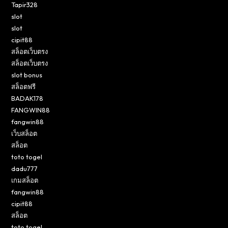
Tapir328
slot
slot
cipit88
สล็อตเว็บตรง
สล็อตเว็บตรง
slot bonus
สล็อตฟรี
BADAK178
FANGWIN88
fangwin88
เว็บสล็อต
สล็อต
toto togel
dadu777
เกมสล็อต
fangwin88
cipit88
สล็อต
toto togel