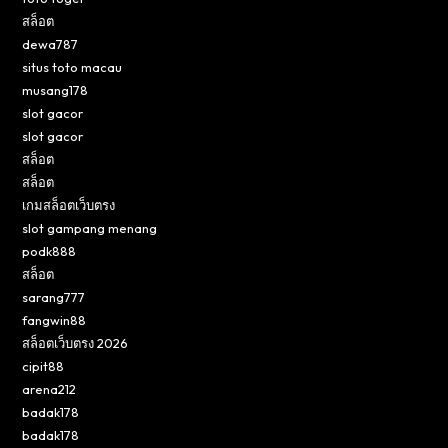
สล็อต
dewa787
situs toto macau
musang178
slot gacor
slot gacor
สล็อต
สล็อต
เกมสล็อตเว็บตรง
slot gampang menang
podk888
สล็อต
sarang777
fangwin88
สล็อตเว็บตรง 2026
cipit88
arena212
badak178
badak178