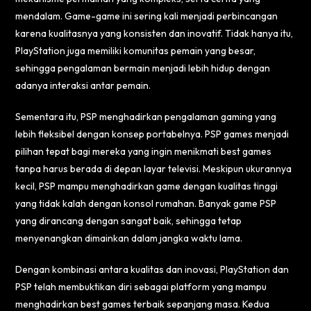
mendalam. Game-game ini sering kali menjadi perbincangan
karena kualitasnya yang konsisten dan inovatif. Tidak hanya itu,
PlayStation juga memiliki komunitas pemain yang besar,
sehingga pengalaman bermain menjadi lebih hidup dengan
adanya interaksi antar pemain.
Sementara itu, PSP menghadirkan pengalaman gaming yang
lebih fleksibel dengan konsep portabelnya. PSP games menjadi
pilihan tepat bagi mereka yang ingin menikmati best games
tanpa harus berada di depan layar televisi. Meskipun ukurannya
kecil, PSP mampu menghadirkan game dengan kualitas tinggi
yang tidak kalah dengan konsol rumahan. Banyak game PSP
yang dirancang dengan sangat baik, sehingga tetap
menyenangkan dimainkan dalam jangka waktu lama.
Dengan kombinasi antara kualitas dan inovasi, PlayStation dan
PSP telah membuktikan diri sebagai platform yang mampu
menghadirkan best games terbaik sepanjang masa. Kedua