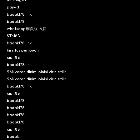
pay4d
badak178 link
badak178
whatsapp網頁版 入口
STM88
badak178 link
Ini situs penipuan
cipit88
badak178 link
96lı veren dinimi binisi virin sitilir
96lı veren dinimi binisi virin sitilir
badak178 link
cipit88
badak178
badak178
badak178
badak178
cipit88
badak