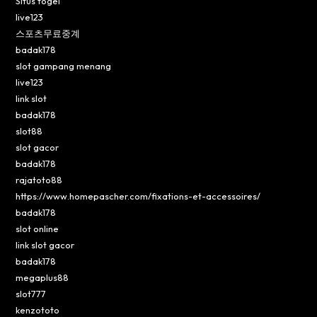
Situs togel
live123
스포츠무료중계
badak178
slot gampang menang
live123
link slot
badak178
slot88
slot gacor
badak178
rajatoto88
https://www.homepascher.com/fixations-et-accessoires/
badak178
slot online
link slot gacor
badak178
megaplus88
slot777
kenzototo