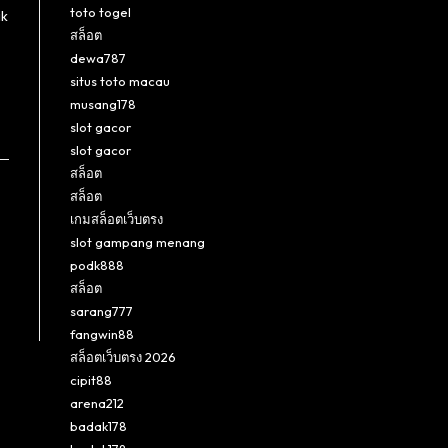
toto togel
ik
สล็อต
dewa787
situs toto macau
musang178
slot gacor
slot gacor
สล็อต
สล็อต
เกมสล็อตเว็บตรง
slot gampang menang
podk888
สล็อต
sarang777
fangwin88
สล็อตเว็บตรง 2026
cipit88
arena212
badak178