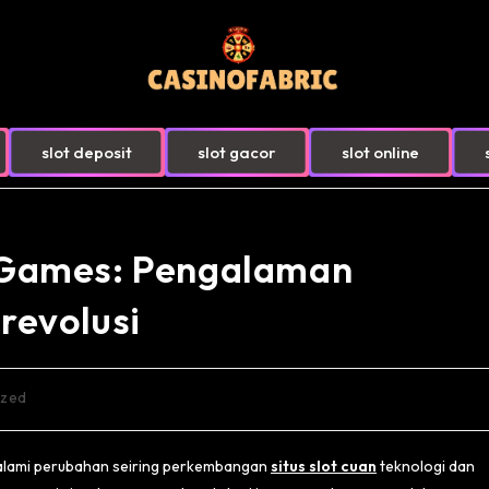
slot deposit
slot gacor
slot online
 Games: Pengalaman
revolusi
ized
lami perubahan seiring perkembangan
situs slot cuan
teknologi dan