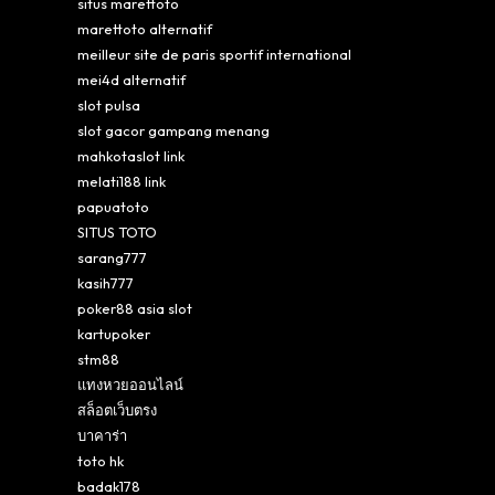
situs marettoto
marettoto alternatif
meilleur site de paris sportif international
mei4d alternatif
slot pulsa
slot gacor gampang menang
mahkotaslot link
melati188 link
papuatoto
SITUS TOTO
sarang777
kasih777
poker88 asia slot
kartupoker
stm88
แทงหวยออนไลน์
สล็อตเว็บตรง
บาคาร่า
toto hk
badak178