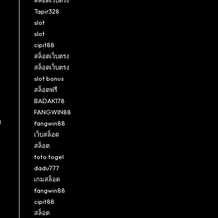
Tapir328
slot
slot
cipit88
สล็อตเว็บตรง
สล็อตเว็บตรง
slot bonus
สล็อตฟรี
BADAK178
i
FANGWIN88
g
fangwin88
เว็บสล็อต
สล็อต
toto togel
dadu777
เกมสล็อต
fangwin88
cipit88
สล็อต